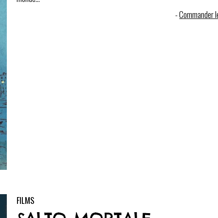
-
Commander le
FILMS