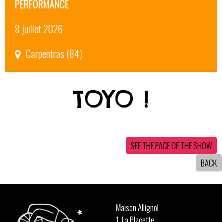
PERFORMANCE
8 juillet 2026
Carpentras (84)
TOYO !
SEE THE PAGE OF THE SHOW
BACK
Maison Allignol
1, La Placette