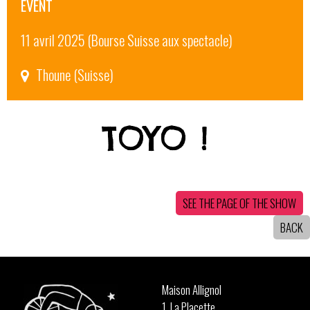
EVENT
11 avril 2025 (Bourse Suisse aux spectacle)
Thoune (Suisse)
TOYO !
SEE THE PAGE OF THE SHOW
BACK
Maison Allignol
1, La Placette